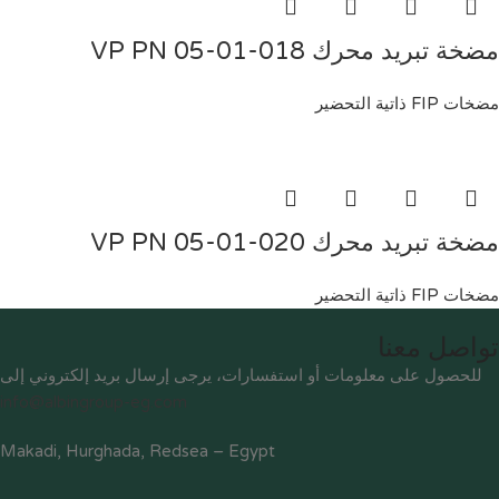
مضخة تبريد محرك VP PN 05-01-018
مضخات FIP ذاتية التحضير
مضخة تبريد محرك VP PN 05-01-020
مضخات FIP ذاتية التحضير
تواصل معنا
للحصول على معلومات أو استفسارات، يرجى إرسال بريد إلكتروني إلى
info@albingroup-eg.com
Makadi, Hurghada, Redsea – Egypt