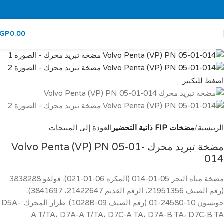
GP
0.00
اضغط للتكبير
الرئيسية
مضخات FIP ذاتية التحضير
العودة إلى المنتجات
مضخة تبريد محرك Volvo Penta (VP) PN 05-01-
014
مضخة مياه البحر 05-01-014 (المكره 06-01-021). فولفو 3838288
(رقم الصنف 21951356، الرقم القديم 21422647، 3841697).
جونسون 10-24580-01 (رقم الصنف 09-1028B). طراز المحرك: D5A-
A T/TA، D7A-A T/TA، D7C-A TA، D7A-B TA، D7C-B TA.