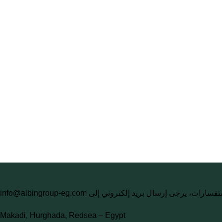
فسارات، يرجى إرسال بريد إلكتروني إلى
info@albingroup-eg.com
Makadi, Hurghada, Redsea – Egypt